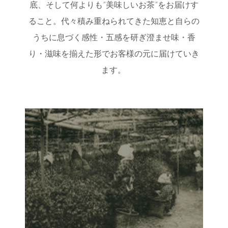
底、
そして
何よりも”美味しいお茶”をお届けす
ること。
代々積み重ねられてきた知恵と
自らの
うちに息づく感性・五感を研ぎ澄ませ
味・香
り・滋味を揃えた形で
お客様の元に届けていき
ます。