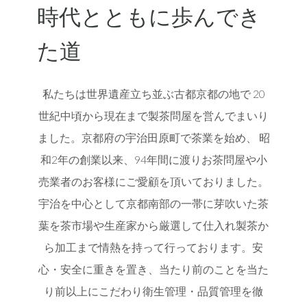
時代とともに歩んでき
た道
私たちは世界遺産立ち並ぶ古都京都の地で
20
世紀中頃から現在まで製茶問屋を営んでまいり
ました。
京都府の宇治田原町で茶業を始め、
昭
和2年の創業以来、94年間に渡り
お茶問屋や小
売業者のお客様にご愛顧を頂いておりました。
宇治を中心として京都南部の一帯に芽吹いた茶
葉を
茶市場や生産家から厳選して仕入れ
製茶か
ら加工まで
情熱を持って行って
おります。
安
心・安全に重きを置き、
当たり前のことを当た
り前以上にこだわり
衛生管理・品質管理を徹